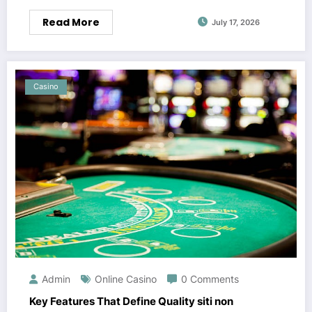
Read More
July 17, 2026
Casino
Admin
Online Casino
0 Comments
Key Features That Define Quality siti non