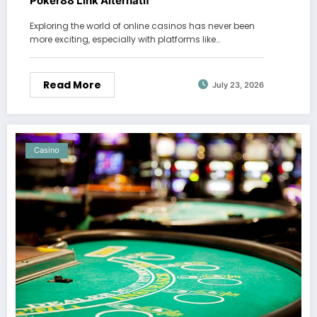
Poker88 Link Alternatif
Exploring the world of online casinos has never been
more exciting, especially with platforms like…
Read More
July 23, 2026
Casino